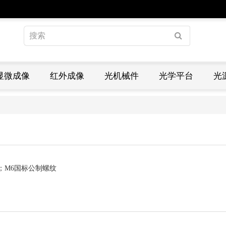
显微成像
红外成像
光机械件
光学平台
光
孔径；M6国标公制螺纹