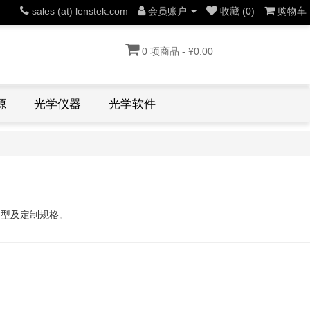
sales (at) lenstek.com
会员账户
收藏 (0)
购物车
0 项商品 - ¥0.00
源
光学仪器
光学软件
体型及定制规格。